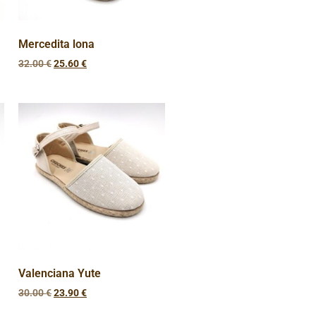
Mercedita lona
32.00
€
25.60
€
Valenciana Yute
30.00
€
23.90
€