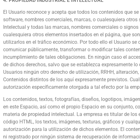
4. PROPIEDAD INDUSTRIAL E INTELECTUAL
El Usuario reconoce y acepta que todos los contenidos que se 
software, nombres comerciales, marcas, o cualesquiera otros s
Intelectual y todas las marcas, nombres comerciales o signos d
cualesquiera otros elementos insertados en el página, que son
utilizarlos en el tráfico económico. Por todo ello el Usuario se
comunicar públicamente, transformar o modificar tales conte
incumplimiento de tales obligaciones. En ningún caso el acceso
de dichos derechos, salvo que se establezca expresamente lo 
Usuarios ningún otro derecho de utilización, RRHH, alteración
Contenidos distintos de los aquí expresamente previstos. Cualq
autorización específicamente otorgada a tal efecto por la empr
Los contenidos, textos, fotografías, diseños, logotipos, imágen
en este Espacio, así como el propio Espacio en su conjunto, c
materia de propiedad intelectual. La empresa es titular de los
código HTML, los textos, imágenes, texturas, gráficos y cualq
autorización para la utilización de dichos elementos. El conte
ni registrado por ningún sistema de recuperación de informaci