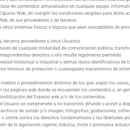
a clase de contenidos almacenados en cualquier equipo informáti
 Espacio Web, sin cumplir las condiciones exigidas para dicho a
Web, de sus proveedores o de terceros.
era otros sistemas físicos o lógicos que sean susceptibles de pr
a, terceros proveedores y otros Usuarios.
 a través de cualquier modalidad de comunicación pública, transf
orrespondientes derechos o ello resulte legalmente permitido.
iedad intelectual o industrial y demás datos identificativos de 
tivos técnicos de protección o cualesquiera mecanismos de info
 medios o procedimientos distintos de los que, según los casos
n las páginas web donde se encuentren los contenidos o, en gen
inutilización del Espacio web y/o de los contenidos.
 el Usuario se compromete a no transmitir, difundir o poner a dis
 archivos de sonido y/o imagen, fotografías, grabaciones, softwa
 o atente contra los derechos fundamentales y las libertades p
sto de la legislación vigente; induzca, incite o promueva actuaci