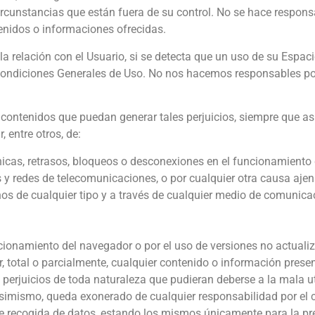
circunstancias que están fuera de su control. No se hace respons
nidos o informaciones ofrecidas.
la relación con el Usuario, si se detecta que un uso de su Espac
 Condiciones Generales de Uso. No nos hacemos responsables por
 contenidos que puedan generar tales perjuicios, siempre que así
 entre otros, de:
fónicas, retrasos, bloqueos o desconexiones en el funcionamiento 
s y redes de telecomunicaciones, o por cualquier otra causa ajen
os de cualquier tipo y a través de cualquier medio de comunicac
ionamiento del navegador o por el uso de versiones no actuali
r, total o parcialmente, cualquier contenido o información prese
erjuicios de toda naturaleza que pudieran deberse a la mala util
Asimismo, queda exonerado de cualquier responsabilidad por el
 recogida de datos, estando los mismos únicamente para la pre