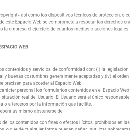
copyright» así como los dispositivos técnicos de protección, o
 de este Espacio Web se compromete a respetar los derechos enu
so la empresa el ejercicio de cuantos medios o acciones legales
ESPACIO WEB
 contenidos y servicios, de conformidad con: (i) la legislación
ral y buenas costumbres generalmente aceptadas y (iv) el orden 
se precisen para acceder al Espacio Web.
 carácter personal los formularios contenidos en el Espacio Web
tuación real del Usuario. El Usuario será el único responsable
a o a terceros por la información que facilite.
 deberá asimismo abstenerse de:
de los contenidos con fines o efectos ilícitos, prohibidos en la
os, o que de cualquier forma puedan dañar, inutilizar, sobrecarga