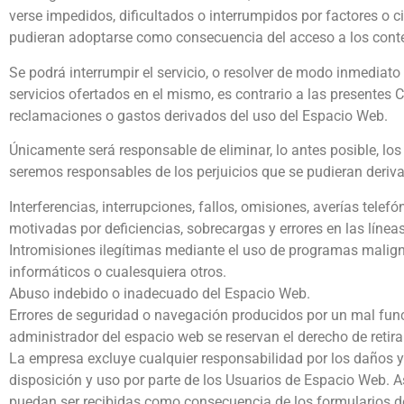
verse impedidos, dificultados o interrumpidos por factores o 
pudieran adoptarse como consecuencia del acceso a los conte
Se podrá interrumpir el servicio, o resolver de modo inmediato 
servicios ofertados en el mismo, es contrario a las presentes
reclamaciones o gastos derivados del uso del Espacio Web.
Únicamente será responsable de eliminar, lo antes posible, los
seremos responsables de los perjuicios que se pudieran derivar,
Interferencias, interrupciones, fallos, omisiones, averías tele
motivadas por deficiencias, sobrecargas y errores en las línea
Intromisiones ilegítimas mediante el uso de programas malign
informáticos o cualesquiera otros.
Abuso indebido o inadecuado del Espacio Web.
Errores de seguridad o navegación producidos por un mal func
administrador del espacio web se reservan el derecho de retira
La empresa excluye cualquier responsabilidad por los daños y p
disposición y uso por parte de los Usuarios de Espacio Web. 
puedan ser recibidas como consecuencia de los formularios de