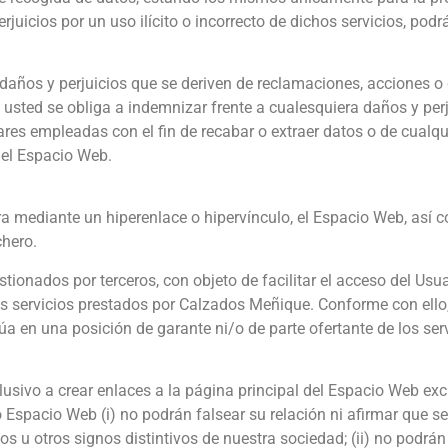
juicios por un uso ilícito o incorrecto de dichos servicios, podr
daños y perjuicios que se deriven de reclamaciones, acciones 
ted se obliga a indemnizar frente a cualesquiera daños y perju
lares empleadas con el fin de recabar o extraer datos o de cualqu
del Espacio Web.
era mediante un hiperenlace o hipervínculo, el Espacio Web, así
chero.
tionados por terceros, con objeto de facilitar el acceso del Usu
s servicios prestados por Calzados Meñique. Conforme con ello,
úa en una posición de garante ni/o de parte ofertante de los se
lusivo a crear enlaces a la página principal del Espacio Web ex
spacio Web (i) no podrán falsear su relación ni afirmar que se 
s u otros signos distintivos de nuestra sociedad; (ii) no podrá