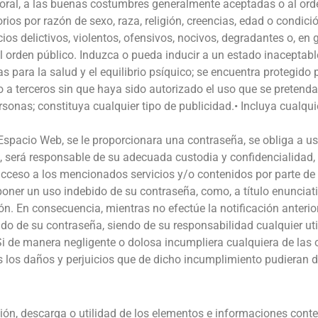
a moral, a las buenas costumbres generalmente aceptadas o al orde
os por razón de sexo, raza, religión, creencias, edad o condició
 delictivos, violentos, ofensivos, nocivos, degradantes o, en gen
orden público. Induzca o pueda inducir a un estado inaceptabl
as para la salud y el equilibrio psíquico; se encuentra protegido 
o a terceros sin que haya sido autorizado el uso que se pretenda 
rsonas; constituya cualquier tipo de publicidad.• Incluya cualqu
Espacio Web, se le proporcionara una contraseña, se obliga a us
 será responsable de su adecuada custodia y confidencialidad
 acceso a los mencionados servicios y/o contenidos por parte de
oner un uso indebido de su contraseña, como, a título enunciativ
ón. En consecuencia, mientras no efectúe la notificación anteri
do de su contraseña, siendo de su responsabilidad cualquier util
 Si de manera negligente o dolosa incumpliera cualquiera de las 
 los daños y perjuicios que de dicho incumplimiento pudieran d
ación, descarga o utilidad de los elementos e informaciones con