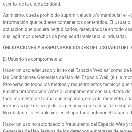
escrito, de la citada Entidad.
Asimismo, queda prohibido suprimir, eludir y/o manipular el «
información que pudieren contener los contenidos. El Usuario
actuación que pudiera perjudicarlos, reservándose en todo ca
sus legítimos derechos de propiedad intelectual e industrial.
OBLIGACIONES Y RESPONSABILIDADES DEL USUARIO DEL 
El Usuario se compromete a:
Hacer un uso adecuado y lícito del Espacio Web así como de los
las Condiciones Generales de Uso del Espacio Web; (iii) la mo
Proveerse de todos los medios y requerimientos técnicos que 
Facilitar información veraz al cumplimentar con sus datos de
todo momento de forma que responda, en cada momento, a la si
inexactas que realice y de los perjuicios que cause a la empres
No obstante lo establecido en el apartado anterior el Usuario
Hacer un uso no autorizado o fraudulento del Espacio Web y/o 
Generales de Uso, lesivos de los derechos e intereses de tercer