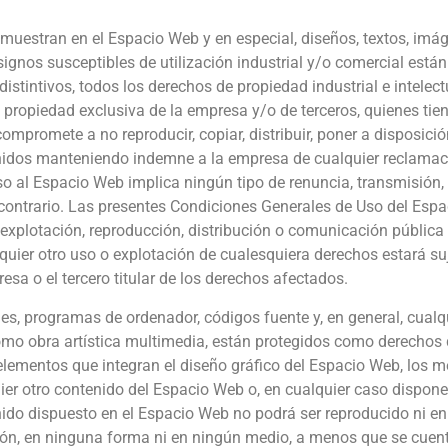
muestran en el Espacio Web y en especial, diseños, textos, imág
ignos susceptibles de utilización industrial y/o comercial está
istintivos, todos los derechos de propiedad industrial e intelect
 propiedad exclusiva de la empresa y/o de terceros, quienes tie
 compromete a no reproducir, copiar, distribuir, poner a disposici
nidos manteniendo indemne a la empresa de cualquier reclamaci
 al Espacio Web implica ningún tipo de renuncia, transmisión, li
contrario. Las presentes Condiciones Generales de Uso del Espa
, explotación, reproducción, distribución o comunicación públic
uier otro uso o explotación de cualesquiera derechos estará suj
esa o el tercero titular de los derechos afectados.
es, programas de ordenador, códigos fuente y, en general, cualqu
omo obra artística multimedia, están protegidos como derechos d
 elementos que integran el diseño gráfico del Espacio Web, los 
uier otro contenido del Espacio Web o, en cualquier caso dispone
nido dispuesto en el Espacio Web no podrá ser reproducido ni en t
ón, en ninguna forma ni en ningún medio, a menos que se cuente