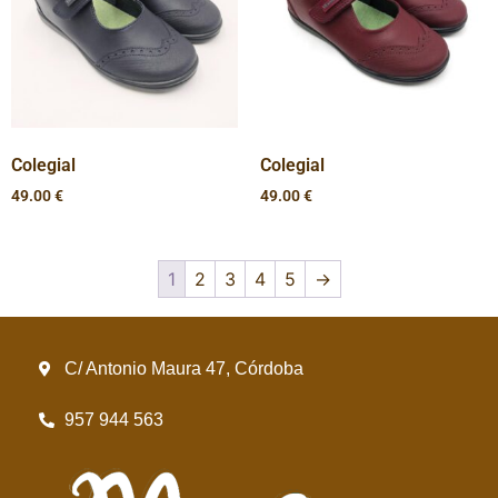
Colegial
Colegial
49.00
€
49.00
€
1
2
3
4
5
→
C/ Antonio Maura 47, Córdoba
957 944 563