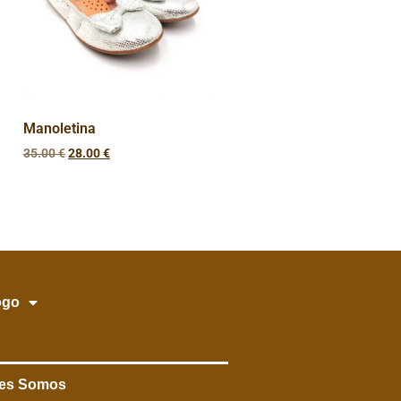
Manoletina
35.00
€
28.00
€
ogo
es Somos