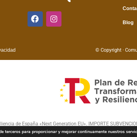
Conta
Blog
© Copyright · Comu
ivacidad
siliencia de España «Next Generation EU». IMPORTE SUBVENCI
b de terceros para proporcionar y mejorar continuamente nuestros servi