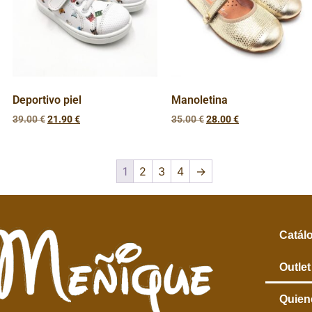
Deportivo piel
Manoletina
39.00
€
21.90
€
35.00
€
28.00
€
1
2
3
4
→
Catál
Outlet
Quien