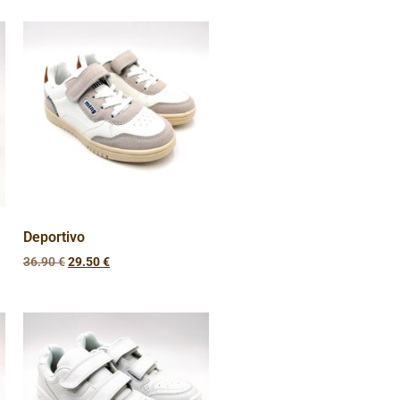
Deportivo
36.90
€
29.50
€