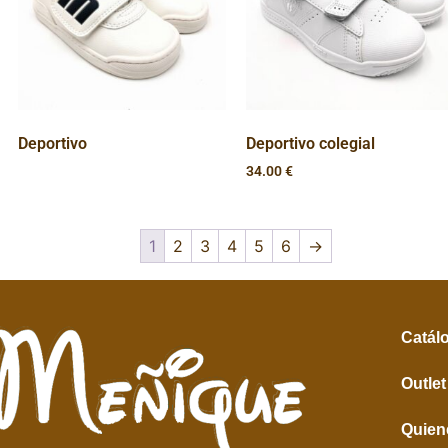
Deportivo
Deportivo colegial
34.00
€
1
2
3
4
5
6
→
Catál
Outlet
Quien