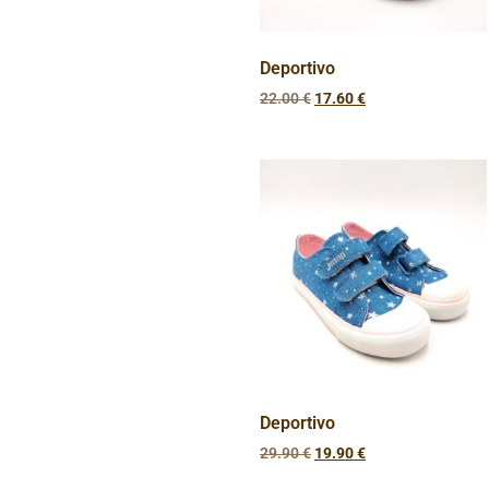
Deportivo
22.00
€
17.60
€
Deportivo
29.90
€
19.90
€