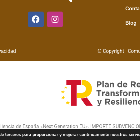
Conta
Blog
© Copyright · Comu
ivacidad
siliencia de España «Next Generation EU». IMPORTE SUBVENCI
b de terceros para proporcionar y mejorar continuamente nuestros servi